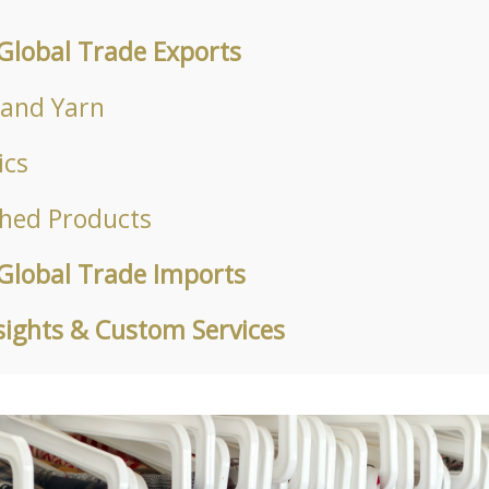
 Global Trade Exports
 and Yarn
ics
ished Products
 Global Trade Imports
sights & Custom Services