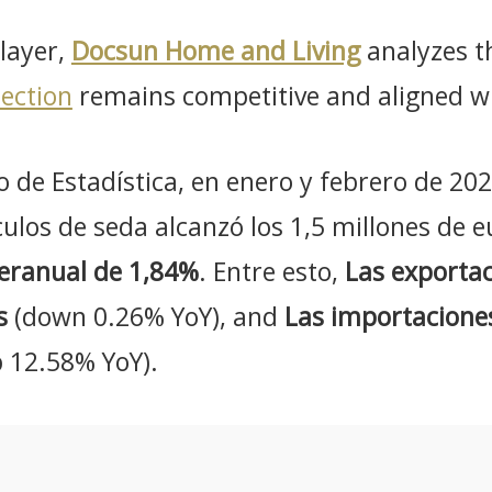
player,
Docsun Home and Living
analyzes t
lection
remains competitive and aligned 
o de Estadística, en enero y febrero de 2025
culos de seda alcanzó los 1,5 millones de 
eranual de 1,84%
. Entre esto,
Las exporta
s
(down 0.26% YoY), and
Las importacione
 12.58% YoY).