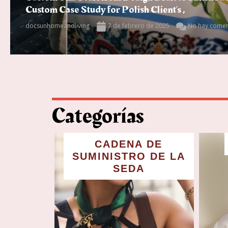
Custom Case Study for Polish Client’s ,
docsunhomeandliving
7 de febrero de 2025
No hay comen
Categorías
CADENA DE
SUMINISTRO DE LA
SEDA