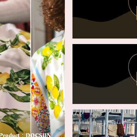
shed Product：DOCSUN