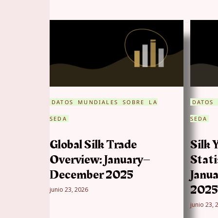
DATOS MUNDIALES SOBRE LA
DATOS
SEDA
SEDA
Global Silk Trade
Silk 
Overview: January–
Stati
December 2025
Janu
2025
junio 23, 2026
junio 23, 