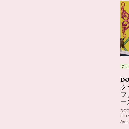
ブ
DO
ク
フ
ー
DOCS
Cust
Auth