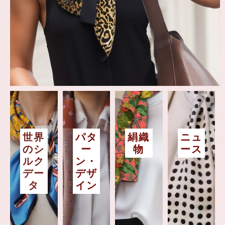
世界
パタ
絹織
ニュ
のシ
ー
物
ース
ルク
ン・
デー
デザ
タ
イン