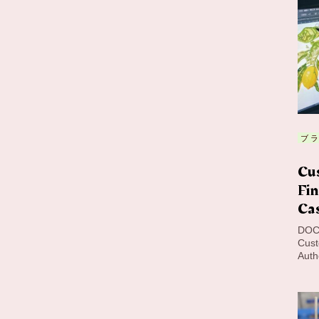
ブ
Cus
Fi
Cas
DOCS
Cust
Auth