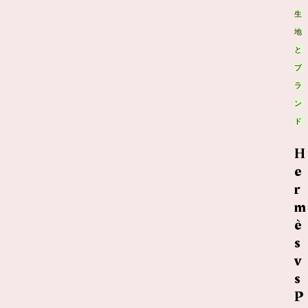
生
地
と
ブ
ラ
ン
ド
H
e
r
m
è
s
v
s
P