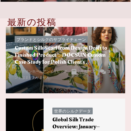
最新の投稿
ブランドとシルクのサプライチェーン
Custom Silk Scarf from Design Draft to
Finished Product：DOCSUN Custom
Case Study for Polish Client’s ,
ドックサンホームアンドリビング
2月 7, 2025
コメ
ントはまだありません
世界のシルクデータ
Global Silk Trade
Overview: January–