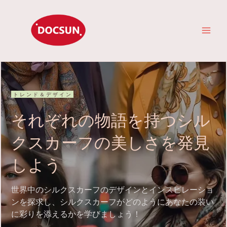
コ
メ
ン
イ
テ
ン
ン
ツ
へ
メ
ス
キ
ニ
トレンド＆デザイン
ッ
ュ
プ
それぞれの物語を持つシル
ー
クスカーフの美しさを発見
しよう
世界中のシルクスカーフのデザインとインスピレーショ
ンを探求し、シルクスカーフがどのようにあなたの装い
に彩りを添えるかを学びましょう！