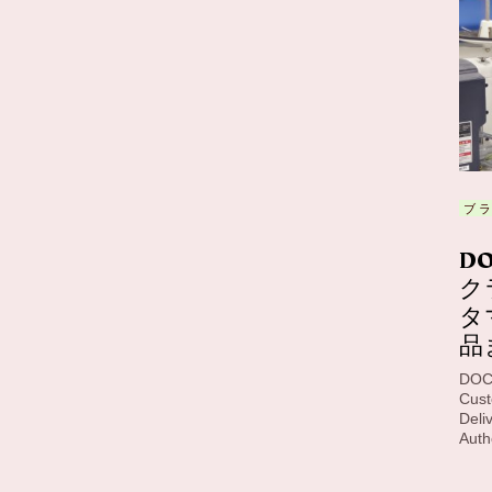
ブ
DO
ク
タ
品
DOCS
Cust
Deli
Auth