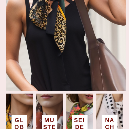
GL
MU
SEI
NA
OB
STE
DE
CH