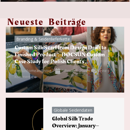
Neueste Beiträge
Branding & Seidenlieferkette
Custom Silk Scarf from Design Draft to
Finished Product：DOCSUN Custom
Case Study for Polish Client’s ,
docsunhomeandliving
Februar 7, 2025
Keine
Kommentare
Globale Seidendaten
Global Silk Trade
Overview: January–