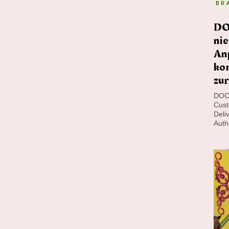
BR
DO
nie
Anp
kom
zur
DOCS
Cust
Deli
Auth