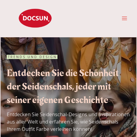
Zum
HAU
Inhalt
springen
TRENDS UND DESIGN
Entdecken Sie die Schönheit
der Seidenschals, jeder mit
seiner eigenen Geschichte
Entdecken Sie Seidenschal-Designs und Inspirationen
aus aller Welt und erfahren Sie, wie Seidenschals
Ihrem Outfit Farbe verleihen können!