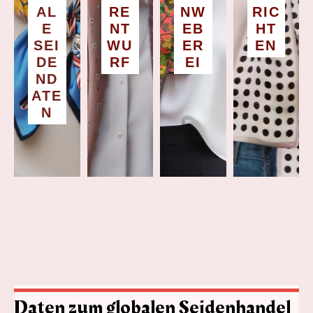
AL
RE
NW
RIC
E
NT
EB
HT
SEI
WU
ER
EN
DE
RF
EI
ND
ATE
N
Daten zum globalen Seidenhandel