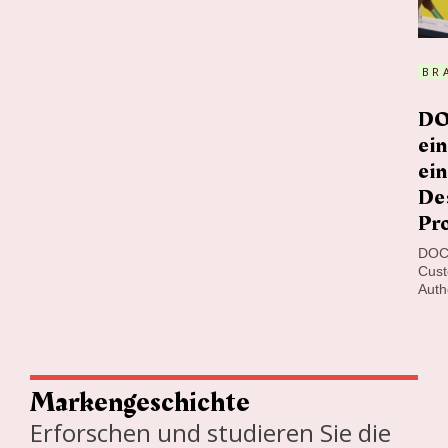
BR
DO
ein
ein
Des
Pr
DOCS
Cust
Auth
Markengeschichte
Erforschen und studieren Sie die