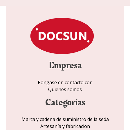
o
e
l
e
c
t
r
ó
n
Empresa
i
c
o
Póngase en contacto con
*
Quiénes somos
Categorías
Marca y cadena de suministro de la seda
Artesanía y fabricación