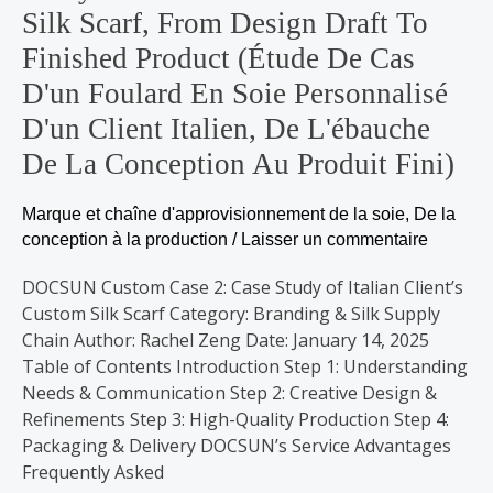
Silk Scarf, From Design Draft To
Scarf,
from
Finished Product (Étude De Cas
Design
D'un Foulard En Soie Personnalisé
Draft
D'un Client Italien, De L'ébauche
to
Finished
De La Conception Au Produit Fini)
Product
(Étude
Marque et chaîne d'approvisionnement de la soie
,
De la
de
conception à la production
/
Laisser un commentaire
cas
DOCSUN Custom Case 2: Case Study of Italian Client’s
d'un
Custom Silk Scarf Category: Branding & Silk Supply
foulard
Chain Author: Rachel Zeng Date: January 14, 2025
en
Table of Contents Introduction Step 1: Understanding
soie
Needs & Communication Step 2: Creative Design &
personnalisé
Refinements Step 3: High-Quality Production Step 4:
d'un
Packaging & Delivery DOCSUN’s Service Advantages
client
Frequently Asked
italien,