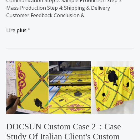
Communication Step 2: Sample Production Step 3:
Mass Production Step 4: Shipping & Delivery
Customer Feedback Conclusion &
Lire plus "
DOCSUN
Custom
Case
2：
Case
Study
of
Italian
Client's
DOCSUN Custom Case 2：Case
Custom
Study Of Italian Client's Custom
Silk