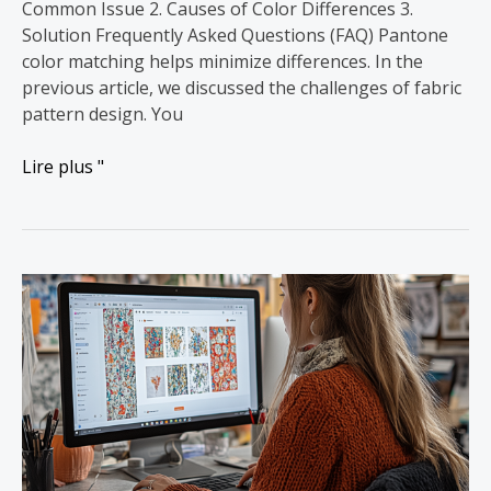
Common Issue 2. Causes of Color Differences 3.
Solution Frequently Asked Questions (FAQ) Pantone
color matching helps minimize differences. In the
previous article, we discussed the challenges of fabric
pattern design. You
Lire plus "
De
la
conception
à
la
production
:
Les