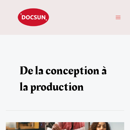
Aller
ME
au
PRI
contenu
De la conception à
la production
Custom