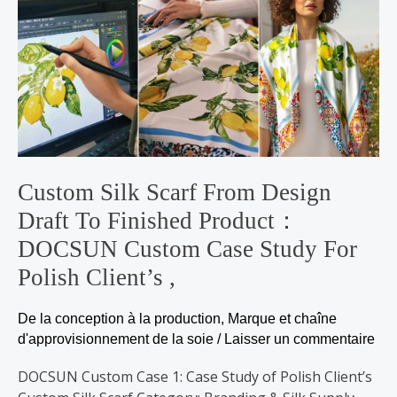
Silk
Scarf
from
Design
Draft
to
Finished
Product：
DOCSUN
Custom Silk Scarf From Design
Custom
Draft To Finished Product：
Case
Study
DOCSUN Custom Case Study For
for
Polish Client’s ,
Polish
Client’s
De la conception à la production
,
Marque et chaîne
,
d'approvisionnement de la soie
/
Laisser un commentaire
DOCSUN Custom Case 1: Case Study of Polish Client’s