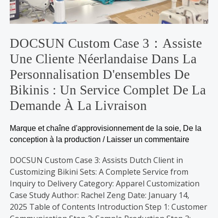
dans
la
personnalisation
DOCSUN Custom Case 3：Assiste
d'ensembles
Une Cliente Néerlandaise Dans La
de
bikinis
Personnalisation D'ensembles De
:
Bikinis : Un Service Complet De La
Un
Demande À La Livraison
service
complet
de
Marque et chaîne d'approvisionnement de la soie
,
De la
la
conception à la production
/
Laisser un commentaire
demande
DOCSUN Custom Case 3: Assists Dutch Client in
à
Customizing Bikini Sets: A Complete Service from
la
Inquiry to Delivery Category: Apparel Customization
livraison
Case Study Author: Rachel Zeng Date: January 14,
2025 Table of Contents Introduction Step 1: Customer