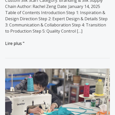
Custom Silk Scarf Category: Branding & Silk Supply
Chain Author: Rachel Zeng Date: January 14, 2025
Table of Contents Introduction Step 1: Inspiration &
Design Direction Step 2: Expert Design & Details Step
3: Communication & Collaboration Step 4: Transition
to Production Step 5: Quality Control […]
Lire plus "
DOCSUN
Custom
Case
3：
Assiste
une
cliente
néerlandaise