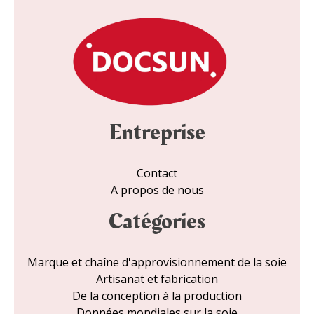
e
l
*
Entreprise
Contact
A propos de nous
Catégories
Marque et chaîne d'approvisionnement de la soie
Artisanat et fabrication
De la conception à la production
Données mondiales sur la soie