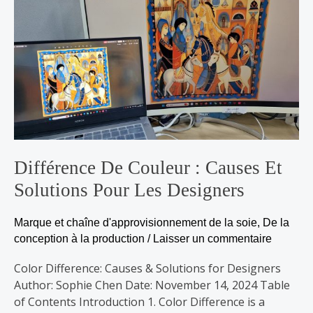
de
couleur
:
Causes
et
solutions
pour
les
designers
Différence De Couleur : Causes Et
Solutions Pour Les Designers
Marque et chaîne d'approvisionnement de la soie
,
De la
conception à la production
/
Laisser un commentaire
Color Difference: Causes & Solutions for Designers
Author: Sophie Chen Date: November 14, 2024 Table
of Contents Introduction 1. Color Difference is a