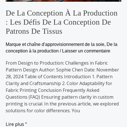
défis
de
De La Conception À La Production
la
: Les Défis De La Conception De
conception
de
Patrons De Tissus
patrons
de
Marque et chaîne d'approvisionnement de la soie
,
De la
tissus
conception à la production
/
Laisser un commentaire
From Design to Production: Challenges in Fabric
Pattern Design Author: Sophie Chen Date: November
28, 2024 Table of Contents Introduction 1. Pattern
Clarity and Craftsmanship 2. Color Adaptability for
Fabric Printing Conclusion Frequently Asked
Questions (FAQ) Ensuring pattern clarity in custom
printing is crucial. In the previous article, we explored
solutions for color differences. You
Lire plus "