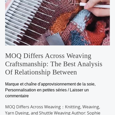
Differs
Across
Weaving
Craftsmanship:
The
Best
Analysis
of
Relationship
MOQ Differs Across Weaving
Between
Craftsmanship: The Best Analysis
Of Relationship Between
Marque et chaîne d'approvisionnement de la soie
,
Personnalisation en petites séries
/
Laisser un
commentaire
MOQ Differs Across Weaving：Knitting, Weaving,
Yarn Dyeing, and Shuttle Weaving Author: Sophie