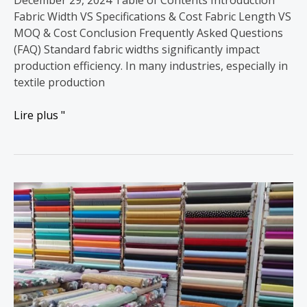
December 29, 2024 Table of Contents Introduction
Fabric Width VS Specifications & Cost Fabric Length VS
MOQ & Cost Conclusion Frequently Asked Questions
(FAQ) Standard fabric widths significantly impact
production efficiency. In many industries, especially in
textile production
Lire plus "
Couleurs
vs
MOQ
:
UNE
BONNE
ANALYSE
DE