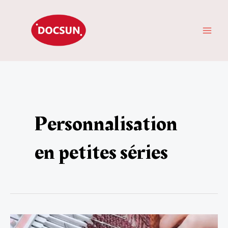
Aller
ME
au
PRI
contenu
Personnalisation
en petites séries
MOQ