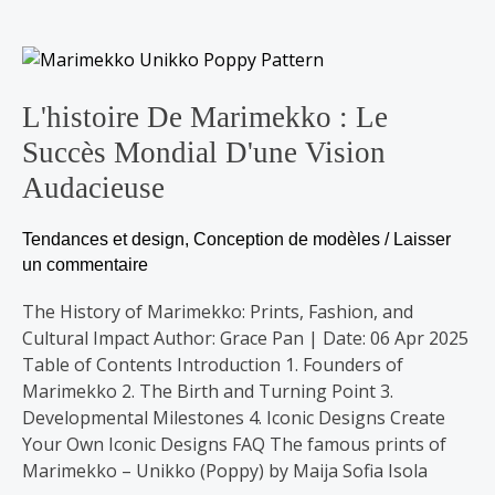
L'histoire
de
Marimekko
L'histoire De Marimekko : Le
:
Succès Mondial D'une Vision
le
Audacieuse
succès
mondial
Tendances et design
,
Conception de modèles
/
Laisser
d'une
un commentaire
vision
audacieuse
The History of Marimekko: Prints, Fashion, and
Cultural Impact Author: Grace Pan | Date: 06 Apr 2025
Table of Contents Introduction 1. Founders of
Marimekko 2. The Birth and Turning Point 3.
Developmental Milestones 4. Iconic Designs Create
Your Own Iconic Designs FAQ The famous prints of
Marimekko – Unikko (Poppy) by Maija Sofia Isola