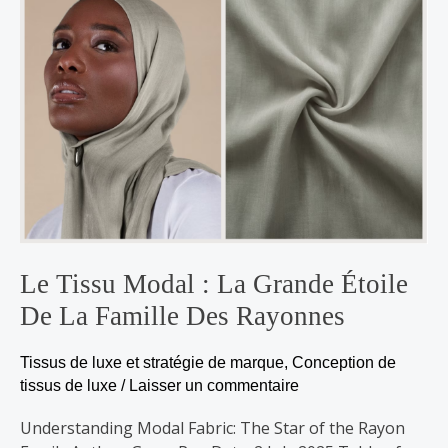
tissu
modal
:
La
grande
étoile
de
la
famille
des
rayonnes
Le Tissu Modal : La Grande Étoile
De La Famille Des Rayonnes
Tissus de luxe et stratégie de marque
,
Conception de
tissus de luxe
/
Laisser un commentaire
Understanding Modal Fabric: The Star of the Rayon