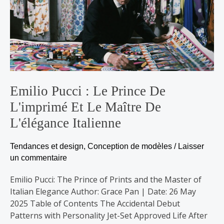
et
le
maître
de
l'élégance
italienne
Emilio Pucci : Le Prince De
L'imprimé Et Le Maître De
L'élégance Italienne
Tendances et design
,
Conception de modèles
/
Laisser
un commentaire
Emilio Pucci: The Prince of Prints and the Master of
Italian Elegance Author: Grace Pan | Date: 26 May
2025 Table of Contents The Accidental Debut
Patterns with Personality Jet-Set Approved Life After