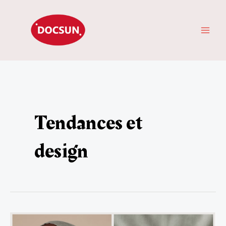
Aller
ME
au
PRI
contenu
Tendances et
design
Le