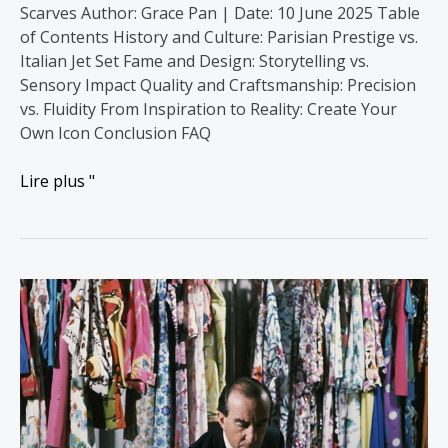
Scarves Author: Grace Pan | Date: 10 June 2025 Table
of Contents History and Culture: Parisian Prestige vs.
Italian Jet Set Fame and Design: Storytelling vs.
Sensory Impact Quality and Craftsmanship: Precision
vs. Fluidity From Inspiration to Reality: Create Your
Own Icon Conclusion FAQ
Lire plus "
Emilio
Pucci
:
le
prince
de
l'imprimé