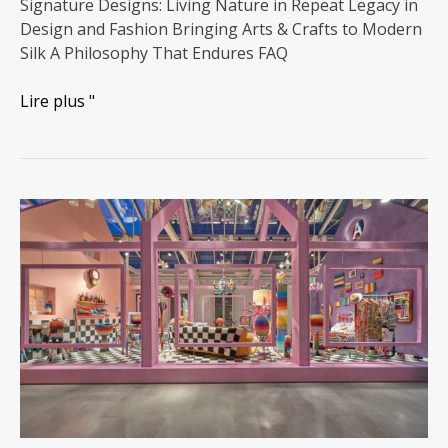
Signature Designs: Living Nature in Repeat Legacy in
Design and Fashion Bringing Arts & Crafts to Modern
Silk A Philosophy That Endures FAQ
Lire plus "
Comment
Missoni
et
Marimekko
ont
changé
la
mode
en
5