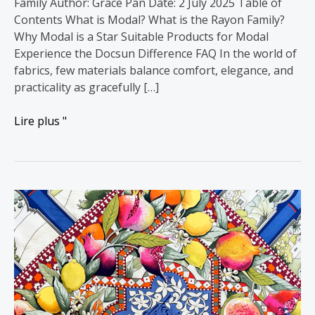
Family Author: Grace Pan Date: 2 July 2025 Table of
Contents What is Modal? What is the Rayon Family?
Why Modal is a Star Suitable Products for Modal
Experience the Docsun Difference FAQ In the world of
fabrics, few materials balance comfort, elegance, and
practicality as gracefully […]
Lire plus "
Hermès
vs
Pucci:
The
Tale
of
2