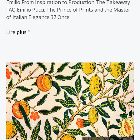
Emilio From Inspiration to Production The Takeaway
FAQ Emilio Pucci: The Prince of Prints and the Master
of Italian Elegance 37 Once
Lire plus "
Nature
intemporelle
:
10
célèbres
motifs
de
William
Morris
et