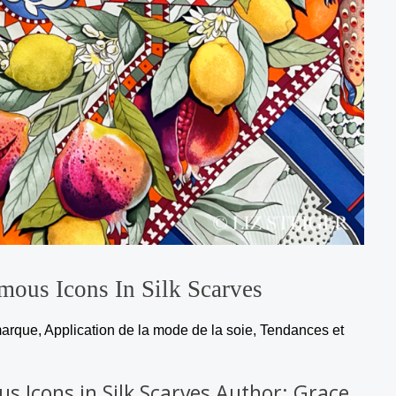
mous Icons In Silk Scarves
marque
,
Application de la mode de la soie
,
Tendances et
s Icons in Silk Scarves Author: Grace