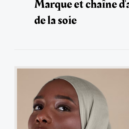
Marque et chaîne d
de la soie
Le
tissu
modal
:
La
grande