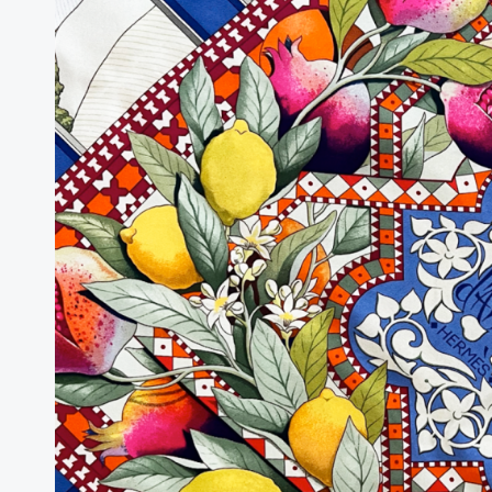
The
Tale
of
2
Famous
Icons
in
Silk
Scarves