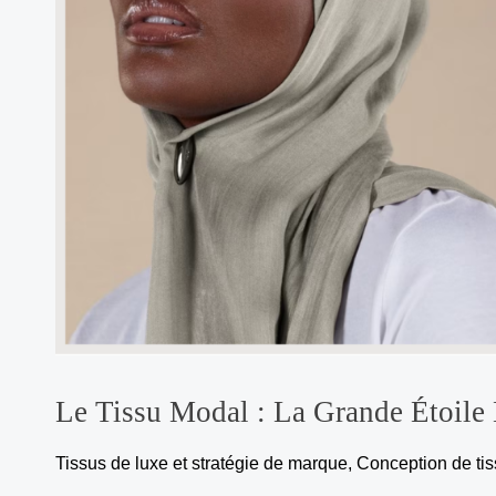
étoile
de
la
famille
des
rayonnes
Le Tissu Modal : La Grande Étoile
Tissus de luxe et stratégie de marque
,
Conception de tis