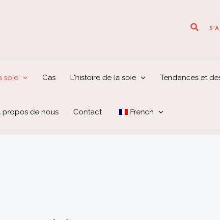
Recher
S'
 soie
Cas
L'histoire de la soie
Tendances et de
 propos de nous
Contact
French