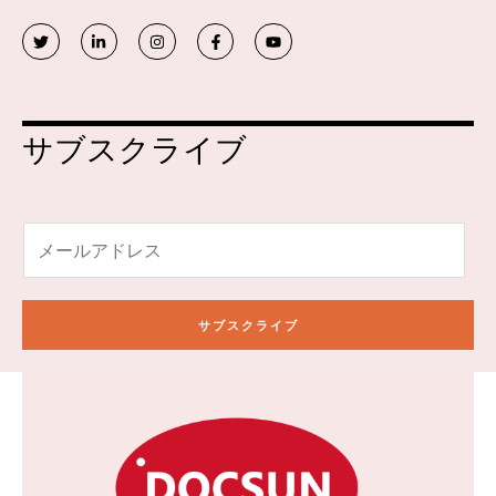
ツ
リ
イ
フ
Y
イ
ン
ン
ェ
o
ッ
ク
ス
イ
u
タ
ト
タ
ス
t
ー
イ
グ
ブ
u
ン
ラ
ッ
b
ム
ク
e
サブスクライブ
電
子
メ
ー
サブスクライブ
ル
*