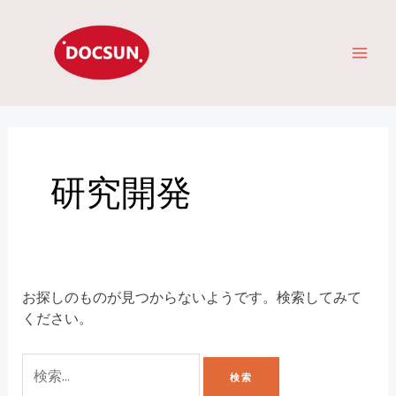
コ
検
メ
ン
索
イ
テ
対
ン
象:
ン
ツ
へ
メ
ス
キ
ニ
研究開発
ッ
ュ
プ
ー
お探しのものが見つからないようです。検索してみて
ください。