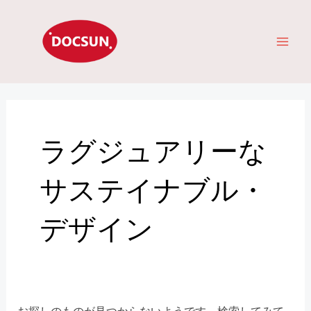
コ
検
メ
ン
索
イ
テ
対
ン
象:
ン
ツ
へ
メ
ス
キ
ニ
ラグジュアリーな
ッ
ュ
プ
サステイナブル・
ー
デザイン