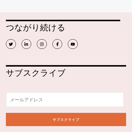
つながり続ける
ツ
リ
イ
フ
Y
イ
ン
ン
ェ
o
ッ
ク
ス
イ
u
タ
ト
タ
ス
t
ー
イ
グ
ブ
u
ン
ラ
ッ
b
ム
ク
e
サブスクライブ
電
子
メ
ー
サブスクライブ
ル
*