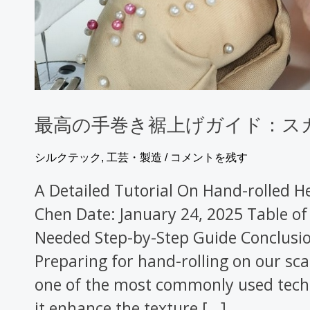
げ
ガ
イ
ド：
ス
最高の手巻き裾上げガイド：ス
カ
ー
シルクテック
,
工芸・製造
/
コメントを残す
フ
A Detailed Tutorial On Hand-rolled 
の
Chen Date: January 24, 2025 Table of
た
Needed Step-by-Step Guide Conclusio
め
Preparing for hand-rolling on our sca
の
one of the most commonly used techn
10
it enhance the texture […]