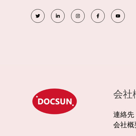
ツ
リ
イ
フ
Y
イ
ン
ン
ェ
o
ッ
ク
ス
イ
u
タ
ト
タ
ス
t
ー
イ
グ
ブ
u
ン
ラ
ッ
b
ム
ク
e
会社
連絡先
会社概