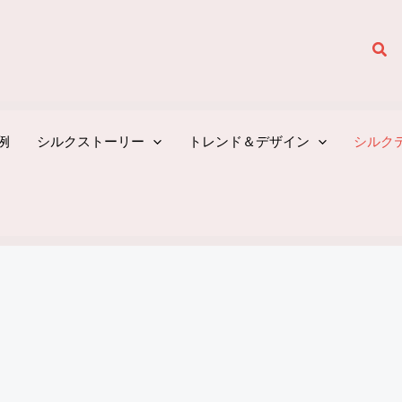
検
索
例
シルクストーリー
トレンド＆デザイン
シルク