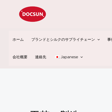
コ
ン
テ
ン
ツ
ホーム
ブランドとシルクのサプライチェーン
事
へ
ス
会社概要
連絡先
Japanese
キ
ッ
プ