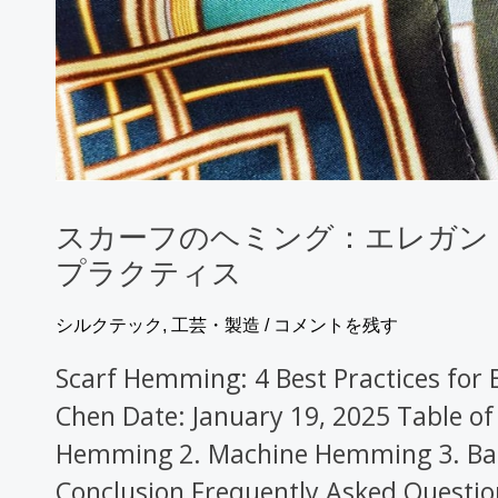
ン
グ：
エ
レ
ガ
ン
スカーフのヘミング：エレガン
ト
プラクティス
な
巻
シルクテック
,
工芸・製造
/
コメントを残す
き
Scarf Hemming: 4 Best Practices for 
方
Chen Date: January 19, 2025 Table of
の
Hemming 2. Machine Hemming 3. Bab
た
Conclusion Frequently Asked Questi