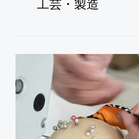
工芸・製造
最
高
の
手
巻
き
裾
上