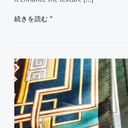
ス
テ
続きを読む "
ッ
プ
ス
カ
ー
フ
の
ヘ
ミ