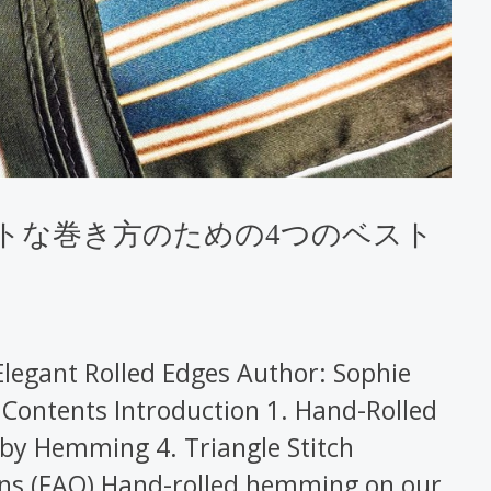
トな巻き方のための4つのベスト
Elegant Rolled Edges Author: Sophie
 Contents Introduction 1. Hand-Rolled
y Hemming 4. Triangle Stitch
ons (FAQ) Hand-rolled hemming on our