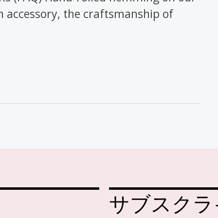
on accessory, the craftsmanship of
サブスクラ