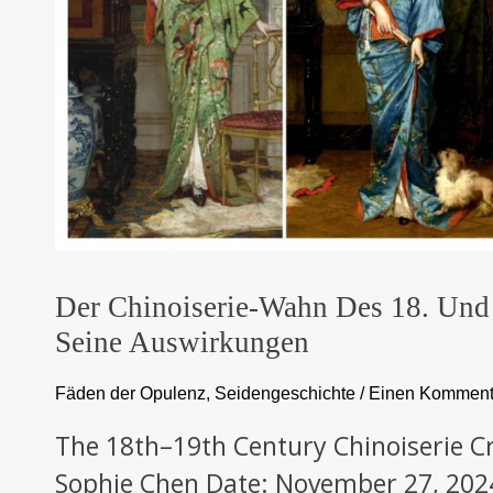
und
19.
Jahrhunderts
in
Europa
und
seine
Auswirkungen
Der Chinoiserie-Wahn Des 18. Und 
Seine Auswirkungen
Fäden der Opulenz
,
Seidengeschichte
/
Einen Kommenta
The 18th–19th Century Chinoiserie Cr
Sophie Chen Date: November 27, 2024