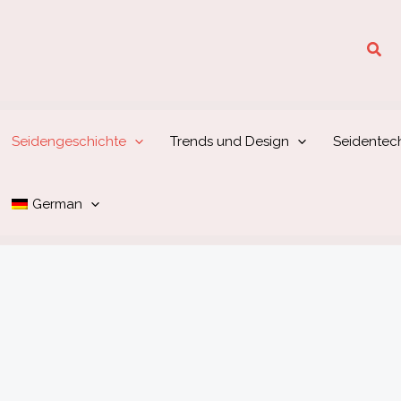
Suc
Seidengeschichte
Trends und Design
Seidentec
German