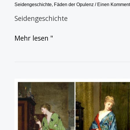
Seidengeschichte
,
Fäden der Opulenz
/
Einen Kommenta
Seidengeschichte
Mehr lesen "
Der
Chinoiserie-
Wahn
des
18.