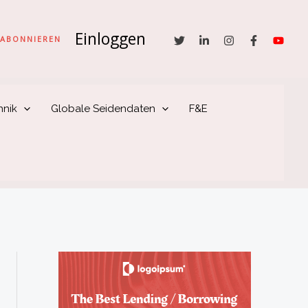
Einloggen
he
ABONNIEREN
hnik
Globale Seidendaten
F&E