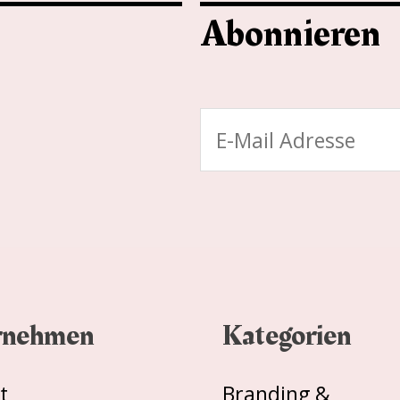
Abonnieren
E
-
M
a
i
l
*
rnehmen
Kategorien
t
Branding &