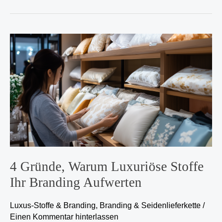
4
Gründe,
warum
luxuriöse
Stoffe
Ihr
Branding
aufwerten
4 Gründe, Warum Luxuriöse Stoffe
Ihr Branding Aufwerten
Luxus-Stoffe & Branding
,
Branding & Seidenlieferkette
/
Einen Kommentar hinterlassen