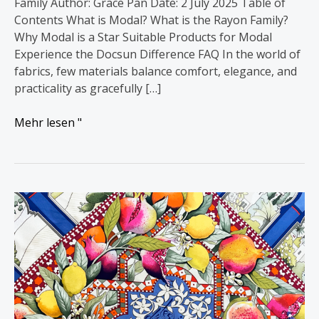
Family Author: Grace Pan Date: 2 July 2025 Table of
Contents What is Modal? What is the Rayon Family?
Why Modal is a Star Suitable Products for Modal
Experience the Docsun Difference FAQ In the world of
fabrics, few materials balance comfort, elegance, and
practicality as gracefully […]
Mehr lesen "
Hermès
vs
Pucci:
The
Tale
of
2