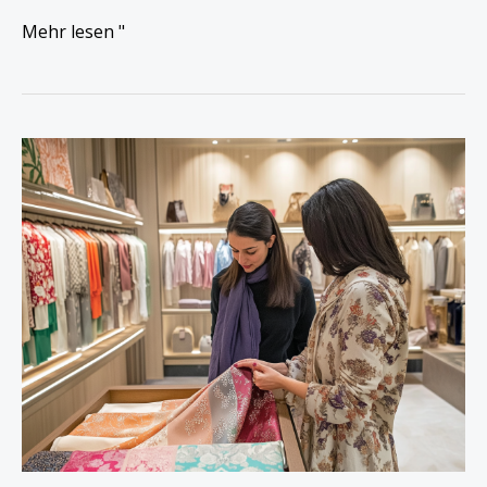
Mehr lesen "
Luxus-
Stoffe:
Präzise
Positionierung
durch
Kundensegmentierung