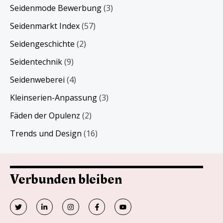
Seidenmode Bewerbung
(3)
Seidenmarkt Index
(57)
Seidengeschichte
(2)
Seidentechnik
(9)
Seidenweberei
(4)
Kleinserien-Anpassung
(3)
Fäden der Opulenz
(2)
Trends und Design
(16)
Verbunden bleiben
T
V
I
F
Y
w
e
n
a
o
i
r
s
c
u
t
l
t
e
t