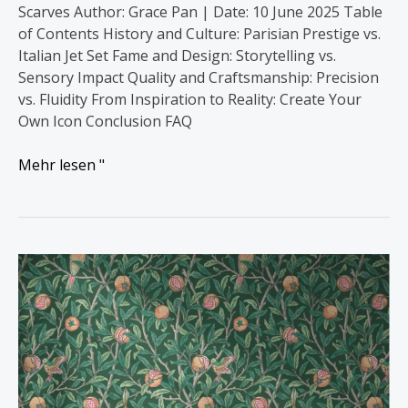
Scarves Author: Grace Pan | Date: 10 June 2025 Table
of Contents History and Culture: Parisian Prestige vs.
Italian Jet Set Fame and Design: Storytelling vs.
Sensory Impact Quality and Craftsmanship: Precision
vs. Fluidity From Inspiration to Reality: Create Your
Own Icon Conclusion FAQ
Mehr lesen "
William
Morris:
Der
Visionär
hinter
den
schönsten