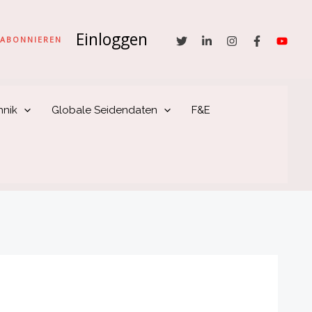
Einloggen
he
ABONNIEREN
hnik
Globale Seidendaten
F&E