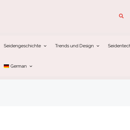
Suc
Seidengeschichte
Trends und Design
Seidentec
German