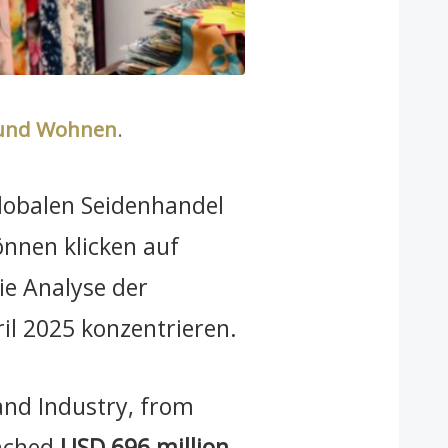
und Wohnen
.
lobalen Seidenhandel
önnen klicken auf
ie Analyse der
il 2025 konzentrieren.
and Industry, from
eached
USD 696 million
,