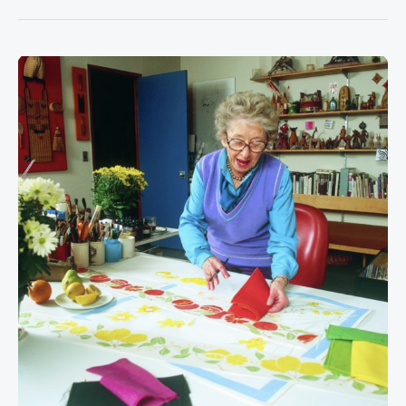
Vera
Neumann:
Die
weltberühmte
Schal-
Künstlerin
des
20.