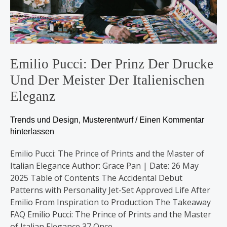
der
italienischen
Eleganz
Emilio Pucci: Der Prinz Der Drucke
Und Der Meister Der Italienischen
Eleganz
Trends und Design
,
Musterentwurf
/
Einen Kommentar
hinterlassen
Emilio Pucci: The Prince of Prints and the Master of
Italian Elegance Author: Grace Pan | Date: 26 May
2025 Table of Contents The Accidental Debut
Patterns with Personality Jet-Set Approved Life After
Emilio From Inspiration to Production The Takeaway
FAQ Emilio Pucci: The Prince of Prints and the Master
of Italian Elegance 37 Once