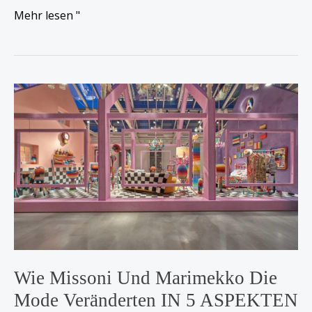
Mehr lesen "
Wie
Missoni
und
Marimekko
die
Mode
veränderten
IN
5
ASPEKTEN
Wie Missoni Und Marimekko Die
Mode Veränderten IN 5 ASPEKTEN