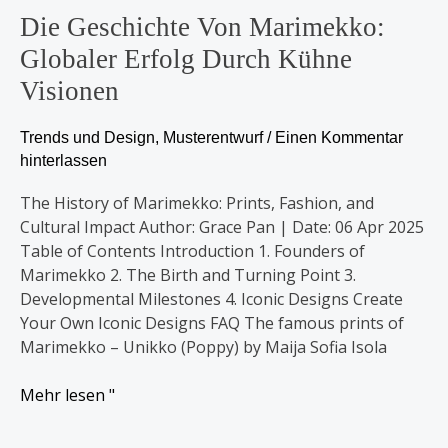
von
Die Geschichte Von Marimekko:
Marimekko:
Globaler Erfolg Durch Kühne
Globaler
Visionen
Erfolg
durch
Trends und Design
,
Musterentwurf
/
Einen Kommentar
kühne
hinterlassen
Visionen
The History of Marimekko: Prints, Fashion, and
Cultural Impact Author: Grace Pan | Date: 06 Apr 2025
Table of Contents Introduction 1. Founders of
Marimekko 2. The Birth and Turning Point 3.
Developmental Milestones 4. Iconic Designs Create
Your Own Iconic Designs FAQ The famous prints of
Marimekko – Unikko (Poppy) by Maija Sofia Isola
Mehr lesen "