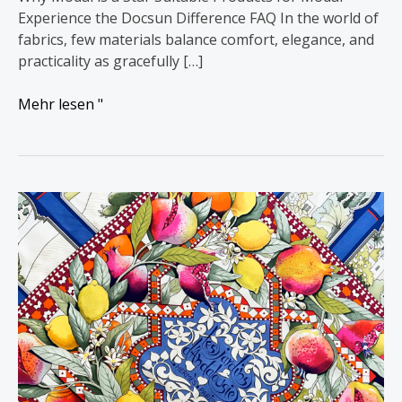
Experience the Docsun Difference FAQ In the world of
fabrics, few materials balance comfort, elegance, and
practicality as gracefully […]
Mehr lesen "
Hermès
vs
Pucci:
The
Tale
of
2
Famous
Icons
in