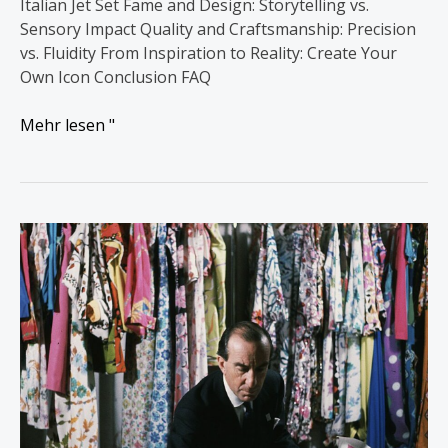
Italian Jet Set Fame and Design: Storytelling vs.
Sensory Impact Quality and Craftsmanship: Precision
vs. Fluidity From Inspiration to Reality: Create Your
Own Icon Conclusion FAQ
Mehr lesen "
Emilio
Pucci:
Der
Prinz
der
Drucke
und
der
Meister