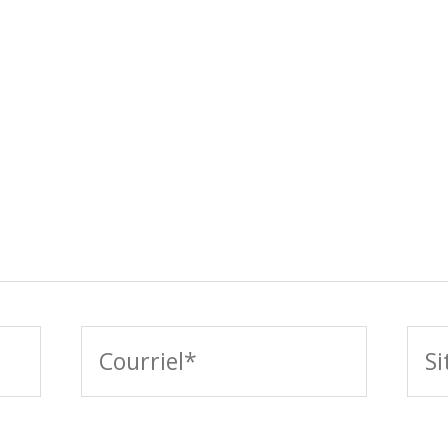
Courriel*
Site
Int