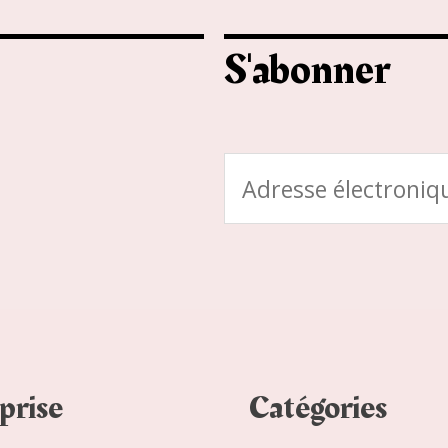
S'abonner
C
o
u
r
r
i
e
prise
Catégories
l
*