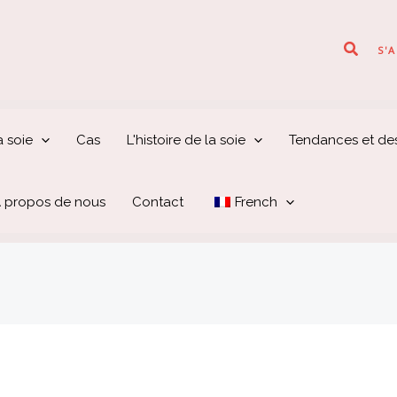
Recher
S'
 soie
Cas
L'histoire de la soie
Tendances et de
 propos de nous
Contact
French