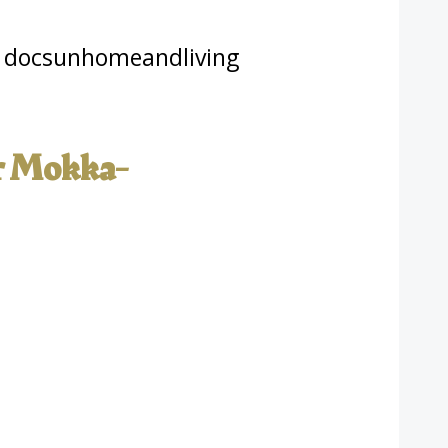
r
docsunhomeandliving
ür Mokka-