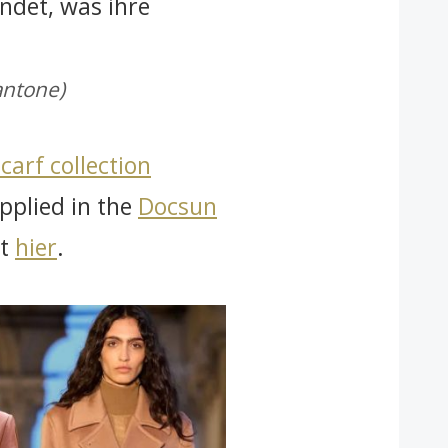
ndet, was ihre
antone)
scarf collection
pplied in the
Docsun
it
hier
.