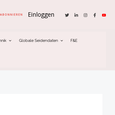
Einloggen
he
ABONNIEREN
hnik
Globale Seidendaten
F&E