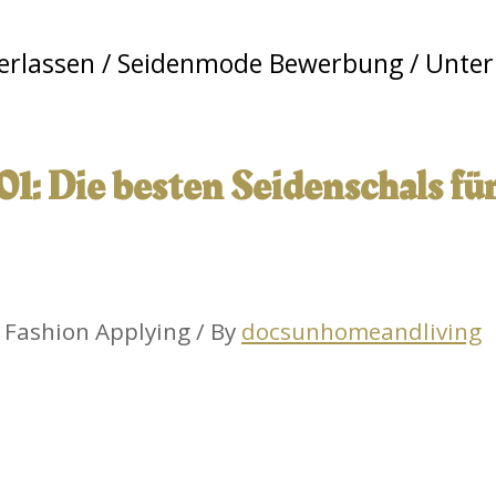
erlassen
/
Seidenmode Bewerbung
/ Unte
101: Die besten Seidenschals f
 Fashion Applying / By
docsunhomeandliving