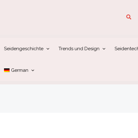
Suc
Seidengeschichte
Trends und Design
Seidentec
German