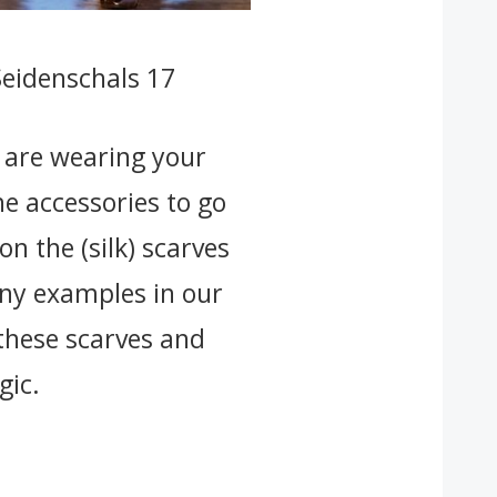
Seidenschals 17
ou are wearing your
he accessories to go
on the (silk) scarves
any examples in our
 these scarves and
gic.