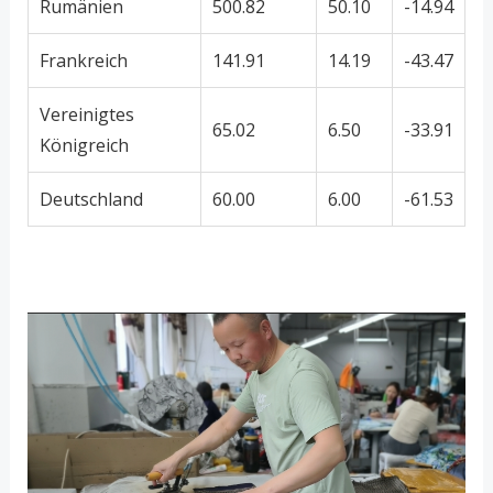
Rumänien
500.82
50.10
-14.94
Frankreich
141.91
14.19
-43.47
Vereinigtes
65.02
6.50
-33.91
Königreich
Deutschland
60.00
6.00
-61.53