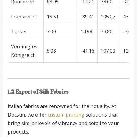
Rumänien
68.05
-14.21
73.60
-0.85
Frankreich
13.51
-89.41
105.07
433.7
Türkei
7.00
14.98
73.80
-34.43
Vereinigtes
6.08
-41.16
107.00
12.31
Königreich
1.2 Export of Silk Fabrics
Italian fabrics are renowned for their quality. At
Docsun, we offer
custom printing
solutions that
bring similar levels of vibrancy and detail to your
products.