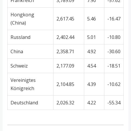
Frankreich
3,789.09
7.90
-57.62
Hongkong
2,617.45
5.46
-16.47
(China)
Russland
2,402.44
5.01
-10.80
China
2,358.71
4.92
-30.60
Schweiz
2,177.09
4.54
-18.51
Vereinigtes
2,104.85
4.39
-10.62
Königreich
Deutschland
2,026.32
4.22
-55.34