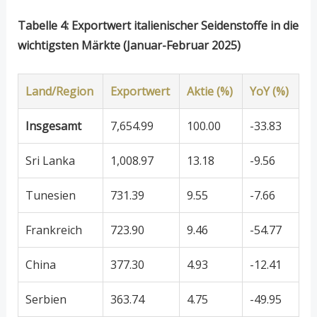
Tabelle 4: Exportwert italienischer Seidenstoffe in die
wichtigsten Märkte (Januar-Februar 2025)
Land/Region
Exportwert
Aktie (%)
YoY (%)
Insgesamt
7,654.99
100.00
-33.83
Sri Lanka
1,008.97
13.18
-9.56
Tunesien
731.39
9.55
-7.66
Frankreich
723.90
9.46
-54.77
China
377.30
4.93
-12.41
Serbien
363.74
4.75
-49.95