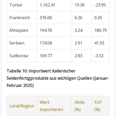
Türkei
1,162.41
19.36
-23.95
Frankreich
376.06
6.26
0.26
Äthiopien
194.76
3.24
180.79
Serbien
174.58
2.91
41.93
Südkorea
169.77
2.83
-3.32
Tabelle 10: Importwert italienischer
Seidenfertigprodukte aus wichtigen Quellen (Januar-
Februar 2025)
Wert
Aktie
YoY
Land/Region
importieren
(%)
(%)