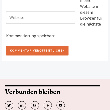
meine
Website in
diesem
Website
Browser für
die nächste
Kommentierung speichern.
Verbunden bleiben
T
V
I
F
Y
w
e
n
a
o
i
r
s
c
u