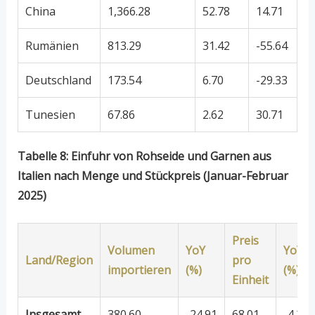
China
1,366.28
52.78
14.71
Rumänien
813.29
31.42
-55.64
Deutschland
173.54
6.70
-29.33
Tunesien
67.86
2.62
30.71
Tabelle 8: Einfuhr von Rohseide und Garnen aus
Italien nach Menge und Stückpreis (Januar-Februar
2025)
Preis
Volumen
YoY
YoY
Land/Region
pro
importieren
(%)
(%)
Einheit
Insgesamt
380.60
-24.91
68.01
-4.25