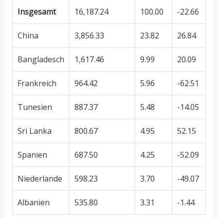
Insgesamt
16,187.24
100.00
-22.66
China
3,856.33
23.82
26.84
Bangladesch
1,617.46
9.99
20.09
Frankreich
964.42
5.96
-62.51
Tunesien
887.37
5.48
-14.05
Sri Lanka
800.67
4.95
52.15
Spanien
687.50
4.25
-52.09
Niederlande
598.23
3.70
-49.07
Albanien
535.80
3.31
-1.44