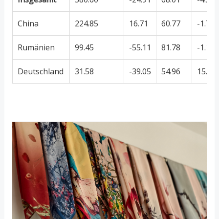
China
224.85
16.71
60.77
-1.71
Rumänien
99.45
-55.11
81.78
-1.18
Deutschland
31.58
-39.05
54.96
15.94