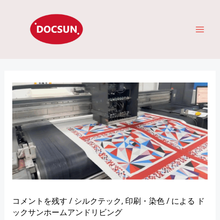
コ
メ
ン
イ
テ
ン
ン
ツ
へ
メ
ス
キ
ニ
ッ
ュ
プ
ー
コメントを残す
/
シルクテック
,
印刷・染色
/ による
ド
ックサンホームアンドリビング