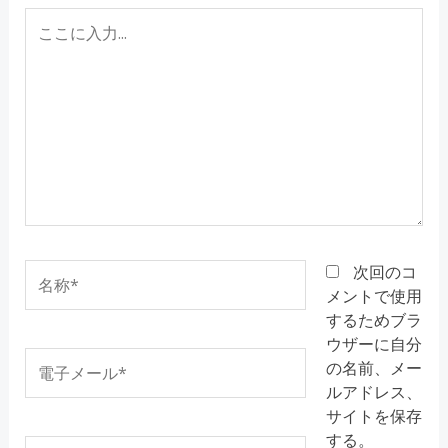
こ
こ
に
入
力...
名
次回のコ
称
メントで使用
*
するためブラ
ウザーに自分
電
の名前、メー
子
ルアドレス、
メ
サイトを保存
ー
する。
ウ