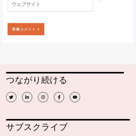
ル
ェ
*
ブ
サ
イ
ト
つながり続ける
ツ
リ
イ
フ
Y
イ
ン
ン
ェ
o
ッ
ク
ス
イ
u
タ
ト
タ
ス
t
ー
イ
グ
ブ
u
ン
ラ
ッ
b
ム
ク
e
サブスクライブ