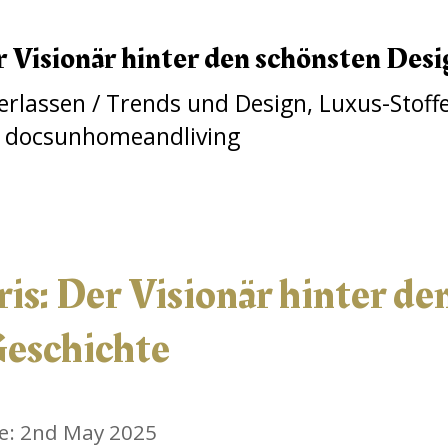
 Visionär hinter den schönsten Desi
erlassen
/
Trends und Design
,
Luxus-Stoff
r
docsunhomeandliving
is: Der Visionär hinter de
Geschichte
e: 2nd May 2025