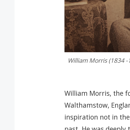
William Morris (1834 -18
William Morris, the f
Walthamstow, England
inspiration not in th
past. He was deeply t