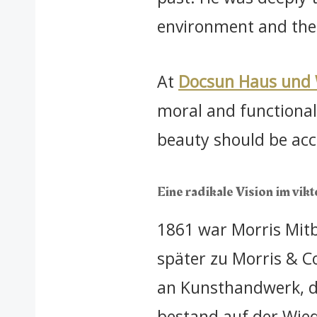
environment and the
At
Docsun Haus und
moral and functional 
beauty should be acces
Eine radikale Vision im vik
1861 war Morris Mitb
später zu Morris & 
an Kunsthandwerk, da
bestand auf der Wied