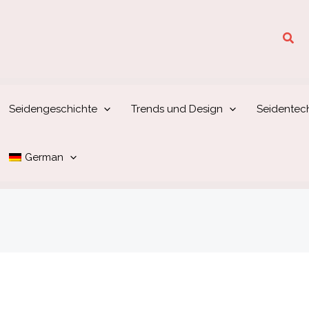
Suc
Seidengeschichte
Trends und Design
Seidentec
German