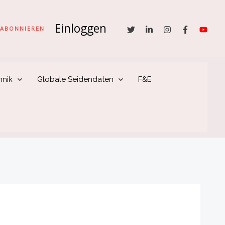
Einloggen
he
ABONNIEREN
hnik
Globale Seidendaten
F&E