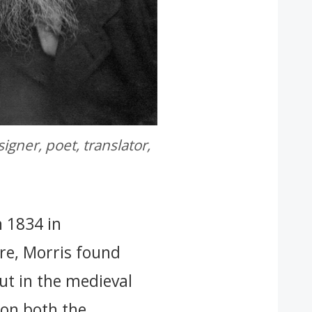
signer, poet, translator,
n 1834 in
re, Morris found
but in the medieval
 on both the