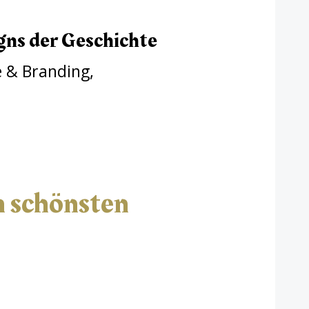
gns der Geschichte
e & Branding
,
n schönsten